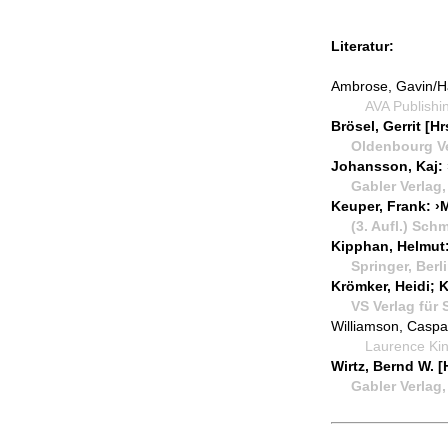
Literatur:
Ambrose, Gavin/Ha
AVA Publishing 
Brösel, Gerrit [
Oldenbourg Verl
Johansson, Kaj: 
Gabler Verlag, 
Keuper, Frank: 
(3. Aufl.) Schmi
Kipphan, Helmut:
Springer, Berlin
Krömker, Heidi; 
VS Verlag für S
Williamson, Caspa
Laurence King P
Wirtz, Bernd W. 
Gabler Verlag, 