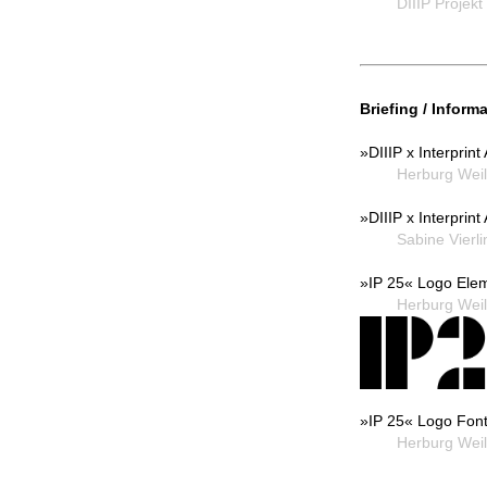
DIIIP Projekt 
Briefing / Inform
»DIIIP x Interprin
Herburg Weila
»DIIIP x Interprin
Sabine Vierlin
»IP 25« Logo Ele
Herburg Weila
»IP 25« Logo Fon
Herburg Weila