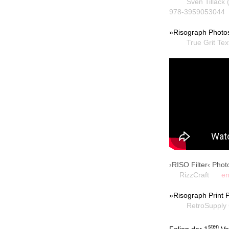
Sven Tillack (Buc
978-3959053044
»Risograph Photosh
True Grit Tex
›RISO Filter‹ Pho
RizzCraft
engl
»Risograph Print 
RetroSupply 
sten