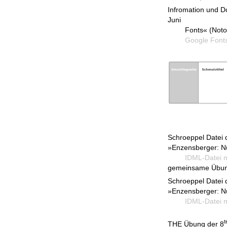
Infromation und D
Juni
Fonts« (Noto Sa
Google Fonts lib
Schroeppel Datei 
»Enzensberger: N
IDML-Datei mit
gemeinsame Übu
Schroeppel Datei 
»Enzensberger: N
IDML-Datei mit
t
THE Übung der 8