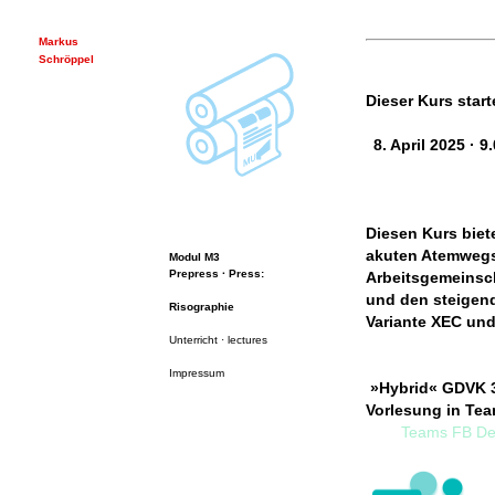
Markus
Schröppel
Dieser Kurs start
8. April 2025 · 
Diesen Kurs biet
akuten Atemwegs
Modul M3
Prepress · Press:
Arbeitsgemeinsch
und den steigend
Risographie
Variante XEC und
Unterricht · lectures
Impressum
»Hybrid« GDVK 31
Vorlesung in Tea
Teams FB Des