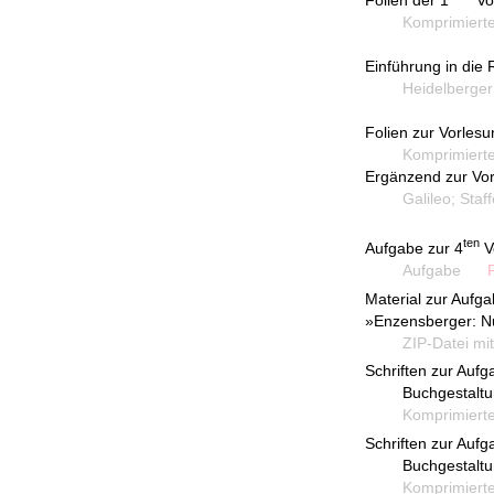
Folien der 1
Vo
Komprimierte Pr
Einführung in die 
Heidelberger D
Folien zur Vorles
Komprimierte Pr
Ergänzend zur Vo
Galileo; Staffel
ten
Aufgabe zur 4
V
Aufgabe
PDF
Material zur Aufga
»Enzensberger: Nu
ZIP-Datei mit 
Schriften zur Aufg
Buchgestaltung 
Komprimierte S
Schriften zur Aufg
Buchgestaltung 
Komprimierte S