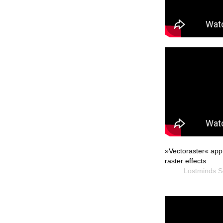
»Vectoraster« app 
raster effects
Lostminds Soft