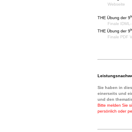
Webseite
mi
t
THE Übung der 9
Finale IDML-In
t
THE Übung der 9
Finale PDF Ve
Leistungsnachwe
Sie haben in dies
einerseits und ei
und den themati
Bitte melden Sie s
persönlich oder pe